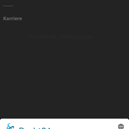
_____
Karriere
​HAFTUNGSAUSSCHLUSS: ​Alle hier genannten Ergebnisse und Erkenntnisse