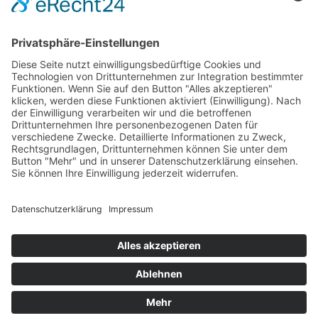
resultieren auf unserer jahrelangen Erfahrung und die unserer ​Klienten. ​Diese
Resultate sind nicht selbstverständlich​ (ohne vorher mit uns 1:1 gesprochen zu
haben). Unsere Kunden haben den Vorteil, dass sie ​unsere ​fertigen Vorlagen
benutzen können. Wir möchten uns von Schnell-Reich-Werden Systemen
distanzieren. ​Das hier kommt von einer richtigen Firma aus dem sonnigen Leipzig
mit echten Mitarbeitern und echten Kunden.
Hinweis: Die Angebote & Inhalte auf dieser Seite richten sich ausschließlich an
Gewerbetreibende & Unternehmer im Sinne des §14 BGB.
​© ​2025 Neumann Consulting GmbH I
Impressum
I
Datenschutz
I
AGB
Diese Seite ist nicht Teil der Facebook-Website oder der Firma Facebook Inc.
Darüber hinaus wird diese Website NICHT von Facebook in irgendeiner Weise
unterstützt. FACEBOOK ist eine Marke von FACEBOOK, Inc.
© Neumann Consulting GmbH | 2025 | Um deine
Cookie-Einstellungen anzupassen, klicke auf den